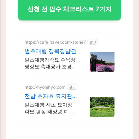
신청 전 필수 체크리스트 7가지
https://cafe.naver.com/stone7
광고
벌초대행 경북경남권
벌초대행가족묘,수목장,
평장묘,축대공사,조경공
사 등 가족처럼 상담,시
공해드립니다 조경설비,
묘원조성관리,각종석물
http://hyojahyo.com
광고
재작
전남 효자효 묘지관
리 공사
벌초대행 사초 묘이장
파묘 평장 태양광 예초
전문 빈집 예초 약제 살
포 조경수 관리