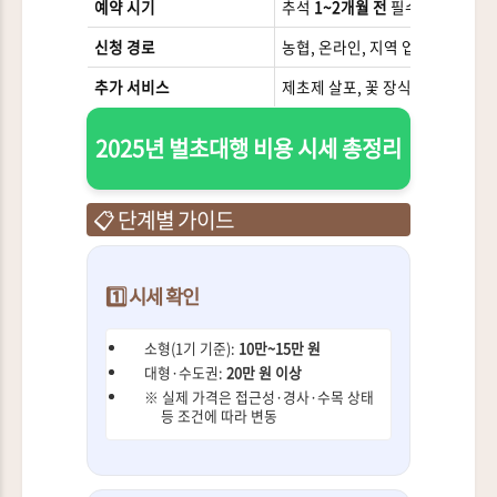
예약 시기
추석
1~2개월 전
필수 예약
성수
신청 경로
농협, 온라인, 지역 업체
후기
추가 서비스
제초제 살포, 꽃 장식 등
옵
2025년 벌초대행 비용 시세 총정리
📋 단계별 가이드
1️⃣ 시세 확인
소형(1기 기준):
10만~15만 원
대형·수도권:
20만 원 이상
※ 실제 가격은 접근성·경사·수목 상태
등 조건에 따라 변동