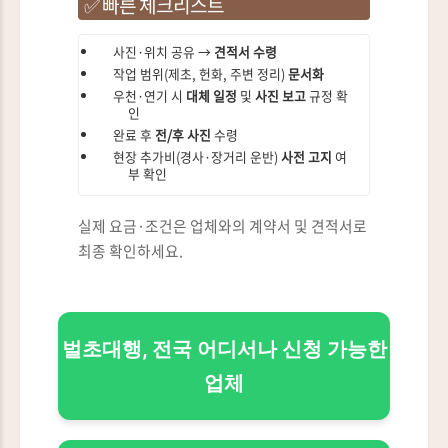
✅ 빠른 체크리스트
사진·위치 공유 →
견적서 수령
작업 범위(제초, 헌화, 주변 정리)
문서화
우천·연기 시
대체 일정
및
사진 보고
규정 확
인
완료 후
전/후 사진
수령
현장 추가비(경사·장거리 운반)
사전 고지
여
부 확인
실제 요금·조건은 업체와의 계약서 및 견적서로
최종 확인하세요.
벌초대행, 전국 어디서나 신청 가능한
업체