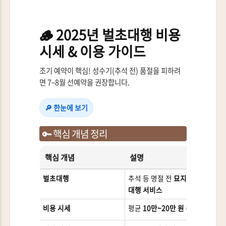
🪵 2025년 벌초대행 비용
시세 & 이용 가이드
조기 예약이 핵심! 성수기(추석 전) 품절을 피하려
면 7–8월 선예약을 권장합니다.
🔎 한눈에 보기
🔑 핵심 개념 정리
핵심 개념
설명
추
벌초대행
추석 등 명절 전
묘지 정비
전문
대행 서비스
공
비용 시세
평균
10만~20만 원
수준
묘지