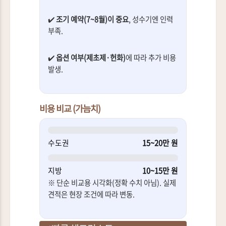
✔️
조기 예약(7~8월)이 중요
, 성수기엔 인력
부족.
✔️
옵션 여부(제초제·헌화)
에 따라 추가 비용
발생.
비용 비교 (가늠치)
수도권
15~20만 원
지방
10~15만 원
※ 단순 비교용 시각화(정확 수치 아님). 실제
견적은 현장 조건에 따라 변동.